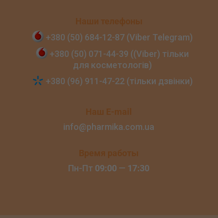
Наши телефоны
+380 (50) 684‑12‑87 (Viber Telegram)
+380 (50) 071‑44‑39 ((Viber) тільки
для косметологів)
+380 (96) 911‑47‑22 (тільки дзвінки)
Наш E-mail
info@pharmika.com.ua
Время работы
Пн-Пт
09:00
—
17:30