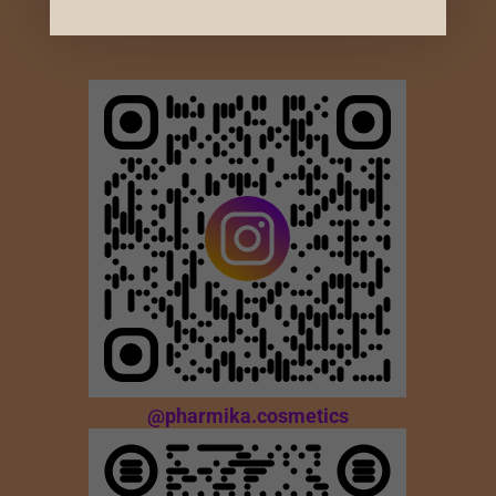
Русский
Українська
@pharmika.cosmetics