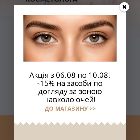
Перед покупкой косметики
проконсультируйтесь со
специалистом для подбора
наиболее подходящей для
Вашей кожи линии
ЗАПИСАТЬСЯ НА
Акція з 06.08 по 10.08!
КОНСУЛЬТАЦИЮ
-15% на засоби по
догляду за зоною
навколо очей!
ДО МАГАЗИНУ >>
Язык страницы