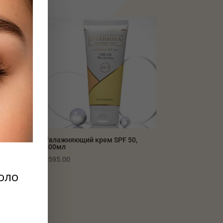
Увлажняющий крем SPF 50,
200мл
₴
595.00
оло