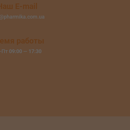
Наш E-mail
o@pharmika.com.ua
емя работы
-Пт
09:00
—
17:30