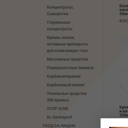
База
Концентраты,
кисл
Сыворотки
50м
₴
385
Стерильные
концентраты
Кремы, маски,
активные препараты
для кожи вокруг глаз
Массажные средства
Поверхностные пилинги
Карбокситерапия
Карбоновый пилинг
Тональные средства
(ВВ кремы)
Крем
STOP ACNE
и ви
200
Dr. Dermaprof
₴
635
УХОД ЗА ЛИЦОМ