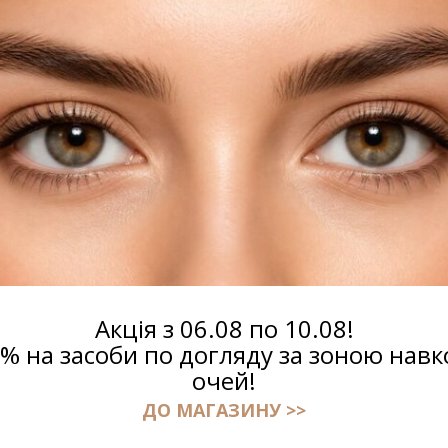
₴2,140.00.
й сити протект СПФ 50,
Тоник с пантенолом, 250мл
мл
₴
260.00
Акція з 06.08 по 10.08!
.00
5% на засоби по догляду за зоною навк
очей!
1
2
→
ДО МАГАЗИНУ >>