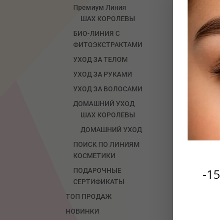
Премиум Линия
ШАХ КОРОЛЕВЫ
БИО-ЛИНИЯ С
ФИТОЭКСТРАКТАМИ
УХОД ЗА ТЕЛОМ
УХОД ЗА РУКАМИ
УХОД ЗА ВОЛОСАМИ
ДОМАШНИЙ УХОД
ШАХ КОРОЛЕВЫ
ДОМАШНИЙ УХОД
Спре
ПОИСК ПО ЛИНИЯМ
150
КОСМЕТИКИ
₴
330
-1
ПОДАРОЧНЫЕ
СЕРТИФИКАТЫ
ТОП ПРОДАЖ
НОВИНКИ