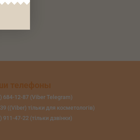
ши телефоны
) 684‑12‑87 (Viber Telegram)
‑39 ((Viber) тільки для косметологів)
) 911‑47‑22 (тільки дзвінки)