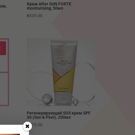
Крем After SUN FORTE
ом,
moisturising, 50мл
₴
335.00
!
Регенерирующий SOS крем SPF
30 (Sun & Peel), 200мл
₴
575.00
.