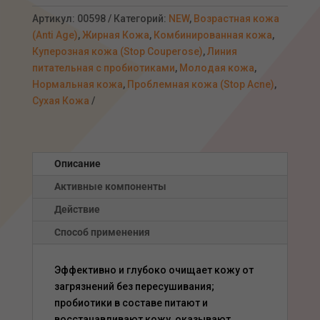
питательный
с
Артикул:
00598
Категорий:
NEW
,
Возрастная кожа
пробиотиками,
(Anti Age)
,
Жирная Кожа
,
Комбинированная кожа
,
250мл
Куперозная кожа (Stop Couperose)
,
Линия
питательная с пробиотиками
,
Молодая кожа
,
Нормальная кожа
,
Проблемная кожа (Stop Acne)
,
Сухая Кожа
Описание
Активные компоненты
Действие
Способ применения
Эффективно и глубоко очищает кожу от
загрязнений без пересушивания;
пробиотики в составе питают и
восстанавливают кожу, оказывают