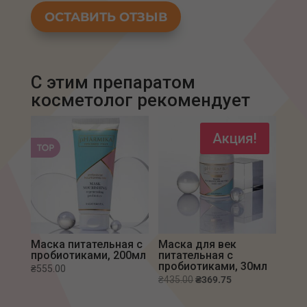
ОСТАВИТЬ ОТЗЫВ
С этим препаратом
Акция!
Маска питательная с
Маска для век
пробиотиками, 200мл
питательная с
пробиотиками, 30мл
₴
555.00
Первоначальная
Текущая
₴
435.00
₴
369.75
цена
цена: