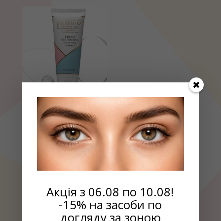
составляла
₴369.75.
₴435.00.
Крем питательный,
восстанавливающий
с пробиотиками,
200мл
₴
520.00
Акція з 06.08 по 10.08!
-15% на засоби по
РАСПРОДАЖА
догляду за зоною