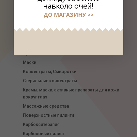
ВЫБРАТЬ КОСМЕТИКУ
навколо очей!
УХОД ЗА ЛИЦОМ
ДО МАГАЗИНУ >>
Линия для губ Сherry lady
Очищающие средства
Тонизирующие средства
Гоммажи, энзимные пилинги
Кремы
Маски
Концентраты, Сыворотки
Стерильные концентраты
Кремы, маски, активные препараты для кожи
вокруг глаз
Массажные средства
Поверхностные пилинги
Карбокситерапия
Карбоновый пилинг