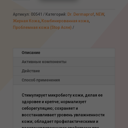
Дерматологическая
сыворотка-
актив
Артикул:
00541
Категорий:
Dr. Dermaprof
,
NEW
,
для
Жирная Кожа
,
Комбинированная кожа
,
коррекции,
Проблемная кожа (Stop Acne)
АКНЕ
30мл
Описание
Активные компоненты
Действие
Способ применения
Стимулирует микробиоту кожи, делая ее
здоровее и крепче; нормализует
себорегуляцию; сохраняет и
восстанавливает уровень увлажненности
кожи; обладает профилактическими и