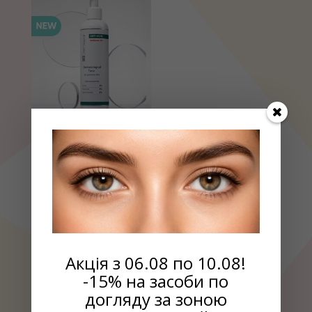
Дерматологический
тоник для
проблемной кожи,
250мл
₴
290.00
Акція з 06.08 по 10.08!
-15% на засоби по
РАСПРОДАЖА
догляду за зоною
ВЫБРАТЬ КОСМЕТИКУ