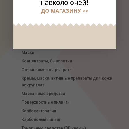
навколо очей!
УХОД ЗА ЛИЦОМ
Линия для губ Сherry lady
ДО МАГАЗИНУ >>
Очищающие средства
Тонизирующие средства
Гоммажи, энзимные пилинги
Кремы
Маски
Концентраты, Сыворотки
Стерильные концентраты
Кремы, маски, активные препараты для кожи
вокруг глаз
Массажные средства
Поверхностные пилинги
Карбокситерапия
Карбоновый пилинг
Тональные средства (ВВ кремы)