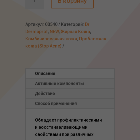
В корзину
товара
Дерматологический
крем-
актив
Артикул:
00540
Категорий:
Dr.
для
Dermaprof
,
NEW
,
Жирная Кожа
,
коррекции
Комбинированная кожа
,
Проблемная
АКНЕ,
кожа (Stop Acne)
200мл
Описание
Активные компоненты
Действие
Способ применения
Обладает профилактическими
и восстанавливающими
свойствами при различных