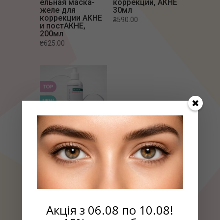
ельная маска-
коррекции, АКНЕ
желе для
30мл
коррекции АКНЕ
₴
590.00
и постАКНЕ,
200мл
₴
625.00
Балансирующий
тоник для
жирной кожи,
250мл
₴
290.00
Акція з 06.08 по 10.08!