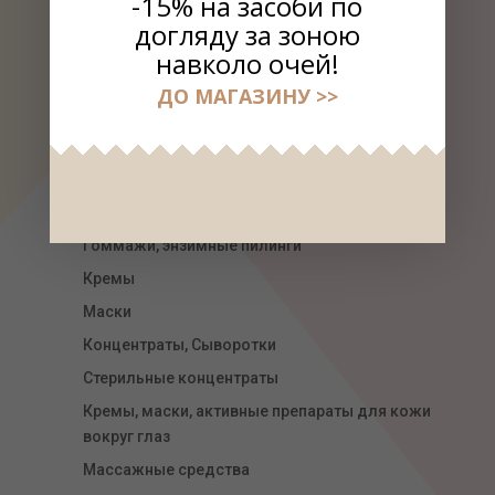
-15% на засоби по
догляду за зоною
навколо очей!
РАСПРОДАЖА
ДО МАГАЗИНУ >>
ВЫБРАТЬ КОСМЕТИКУ
УХОД ЗА ЛИЦОМ
Линия для губ Сherry lady
Очищающие средства
Тонизирующие средства
Гоммажи, энзимные пилинги
Кремы
Маски
Концентраты, Сыворотки
Стерильные концентраты
Кремы, маски, активные препараты для кожи
вокруг глаз
Массажные средства