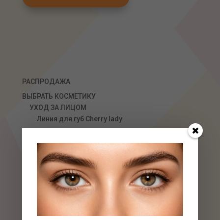
РАСПРОДАЖА
ВЫБРАТЬ КОСМЕТИКУ
УХОД ЗА ЛИЦОМ
Линия для губ Сherry lady
Очищающие средства
Тонизирующие средства
Гоммажи, энзимные пилинги
Кремы
Маски
Концентраты, Сыворотки