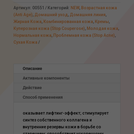
лифтинговый
крем
Артикул:
00551
Категорий:
NEW
,
Возрастная кожа
(ночь),
(Anti Age)
,
Домашний уход
,
Домашняя линия
,
50мл
Жирная Кожа
,
Комбинированная кожа
,
Кремы
,
Куперозная кожа (Stop Couperose)
,
Молодая кожа
,
Нормальная кожа
,
Проблемная кожа (Stop Acne)
,
Сухая Кожа
Описание
Активные компоненты
Действие
Способ применения
оказывает лифтинг-эффект; стимулирует
синтез собственного коллагена и
внутренние резервы кожи в борьбе со
старением; способствует ускоренному