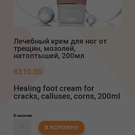
Лечебный крем для ног от
трещин, мозолей,
натоптышей, 200мл
₴
310.00
Healing foot cream for
cracks, calluses, corns, 200ml
В наличии
Количество
В КОРЗИНУ
товара