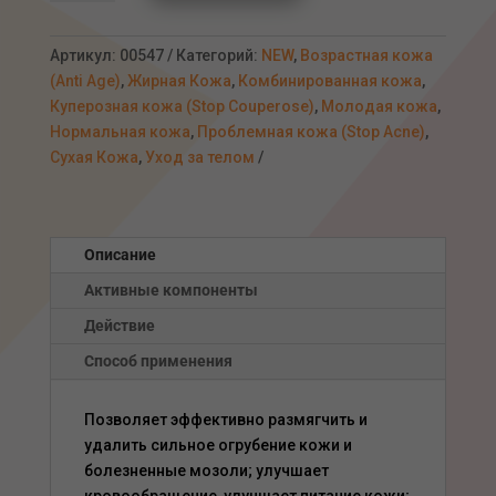
Лечебный
крем
для
Артикул:
00547
Категорий:
NEW
,
Возрастная кожа
ног
(Anti Age)
,
Жирная Кожа
,
Комбинированная кожа
,
от
Куперозная кожа (Stop Couperose)
,
Молодая кожа
,
трещин,
Нормальная кожа
,
Проблемная кожа (Stop Acne)
,
мозолей,
Сухая Кожа
,
Уход за телом
натоптышей,
200мл
Описание
Активные компоненты
Действие
Способ применения
Позволяет эффективно размягчить и
удалить сильное огрубение кожи и
болезненные мозоли; улучшает