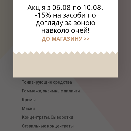
Акція з 06.08 по 10.08!
-15% на засоби по
догляду за зоною
навколо очей!
ДО МАГАЗИНУ >>
РАСПРОДАЖА
ВЫБРАТЬ КОСМЕТИКУ
УХОД ЗА ЛИЦОМ
Линия для губ Сherry lady
Очищающие средства
Тонизирующие средства
Гоммажи, энзимные пилинги
Кремы
Маски
Концентраты, Сыворотки
Стерильные концентраты