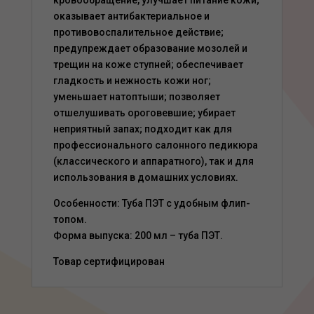
кровообращение, улучшает питание кожи;
оказывает антибактериальное и
противовоспалительное действие;
предупреждает образование мозолей и
трещин на коже ступней; обеспечивает
гладкость и нежность кожи ног;
уменьшает натоптыши; позволяет
отшелушивать ороговевшие; убирает
неприятный запах; подходит как для
профессионального салонного педикюра
(классического и аппаратного), так и для
использования в домашних условиях.
Особенности: Туба ПЭТ с удобным флип-
топом.
Форма выпуска: 200 мл – туба ПЭТ.
Товар сертифицирован