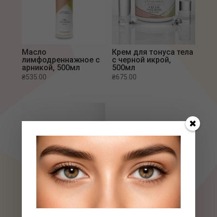
Масло
Крем для тонуса тела
лимфодреннажное с
с черной икрой,
арникой, 500мл
500мл
₴
535.00
₴
675.00
Скраб CAPPUCCINO,
500мл
₴
535.00