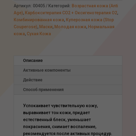
маска
Артикул:
00405
Категорий:
Возрастная кожа (Anti
с
Age)
,
Карбокситерапия СО2 + Оксигенотерапия О2
,
Pinolumin™,
Комбинированная кожа
,
Куперозная кожа (Stop
200мл
Couperose)
,
Маски
,
Молодая кожа
,
Нормальная
кожа
,
Сухая Кожа
Описание
Активные компоненты
Действие
Способ применения
Успокаивает чувствительную кожу,
выравнивает тон кожи, придает
естественный блеск, уменьшает
покраснения, снимает воспаление,
рекомендуется после активных процедур.