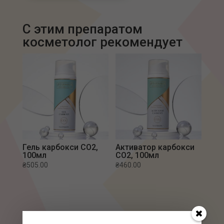
С этим препаратом
Гель карбокси CO2,
Активатор карбокси
100мл
CO2, 100мл
₴
505.00
₴
460.00