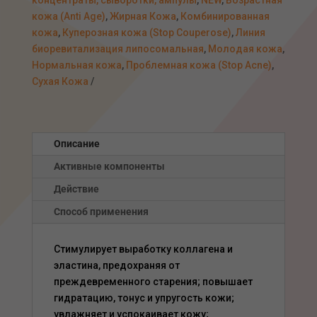
концентраты, сыворотки, ампулы
,
NEW
,
Возрастная
30мл
кожа (Anti Age)
,
Жирная Кожа
,
Комбинированная
кожа
,
Куперозная кожа (Stop Couperose)
,
Линия
биоревитализация липосомальная
,
Молодая кожа
,
Нормальная кожа
,
Проблемная кожа (Stop Acne)
,
Сухая Кожа
Описание
Активные компоненты
Действие
Способ применения
Стимулирует выработку коллагена и
эластина, предохраняя от
преждевременного старения; повышает
гидратацию, тонус и упругость кожи;
увлажняет и успокаивает кожу;