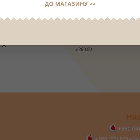
ДО МАГАЗИНУ >>
очко с АНА кислотами 8% рН
Очищающий гель с РНА/ВНА
 250мл
кислотами и витамином F 5%
3.0, 250мл
.00
₴
280.00
На
+380 (50
+380 (50) 071‑44‑