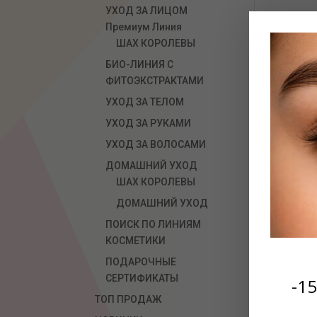
УХОД ЗА ЛИЦОМ
О
Премиум Линия
ШАХ КОРОЛЕВЫ
БИО-ЛИНИЯ С
ФИТОЭКСТРАКТАМИ
УХОД ЗА ТЕЛОМ
УХОД ЗА РУКАМИ
УХОД ЗА ВОЛОСАМИ
ДОМАШНИЙ УХОД
ШАХ КОРОЛЕВЫ
С 
ДОМАШНИЙ УХОД
ПОИСК ПО ЛИНИЯМ
КОСМЕТИКИ
ПОДАРОЧНЫЕ
СЕРТИФИКАТЫ
-1
ТОП ПРОДАЖ