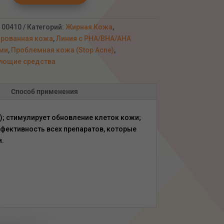
:
00410
Категорий:
Жирная Кожа
,
рованная кожа
,
Линия с РНА/ВНА/АНА
ми,
ми
,
Проблемная кожа (Stop Acne)
,
ующие средства
Способ применения
); стимулирует обновление клеток кожи;
фективность всех препаратов, которые
и.