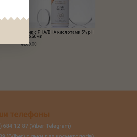
Тоник с РНА/ВНА кислотами 5% рН
 рН
3.5, 250мл
₴
280.00
ши телефоны
) 684‑12‑87 (Viber Telegram)
39 ((Viber) тільки для косметологів)