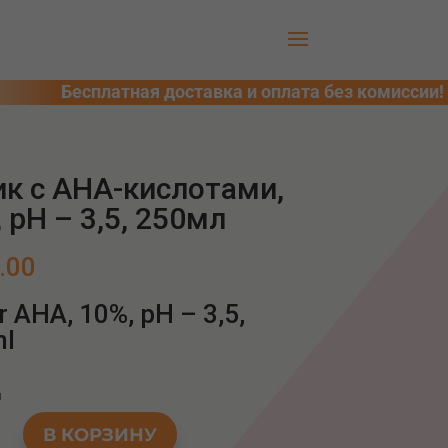
ик с AHA-кислотами,
 pH – 3,5, 250мл
.00
r AHA, 10%, pH – 3,5,
l
и
тво
В КОРЗИНУ