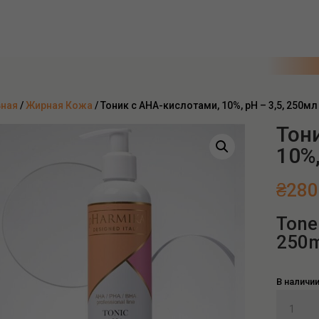
вная
/
Жирная Кожа
/ Тоник с AHA-кислотами, 10%, pH – 3,5, 250мл
Тон
10%,
₴
280
Tone
250m
В наличи
Количес
товара