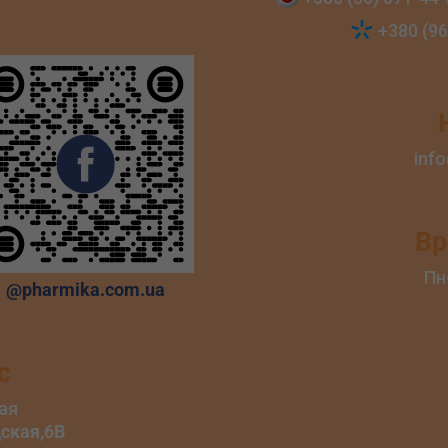
+380 (96
inf
Вр
Пн
@pharmika.com.ua
с