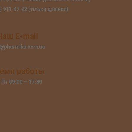
) 911‑47‑22 (тільки дзвінки)
Наш E-mail
o@pharmika.com.ua
емя работы
-Пт
09:00
—
17:30