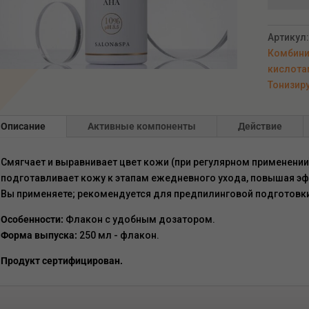
Тоник
с
Артикул
AHA-
Комбини
кислота
кислота
10%,
Тонизир
pH
–
3,5,
Описание
Активные компоненты
Действие
250мл
Смягчает и выравнивает цвет кожи (при регулярном применении
подготавливает кожу к этапам ежедневного ухода, повышая эф
Вы применяете; рекомендуется для предпилинговой подготовк
Особенности:
Флакон с удобным дозатором.
Форма выпуска:
250 мл - флакон.
Продукт сертифицирован.