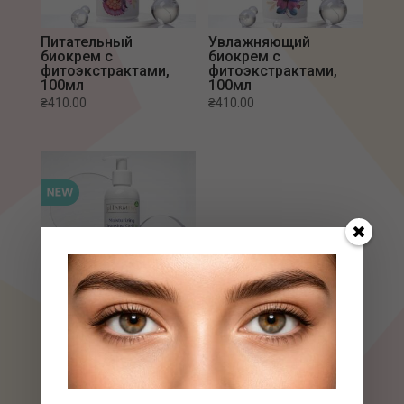
Питательный
Увлажняющий
биокрем с
биокрем с
фитоэкстрактами,
фитоэкстрактами,
100мл
100мл
₴
410.00
₴
410.00
Увлажняющий
биогель для
умывания с
фитоэкстрактами,
250мл
₴
260.00