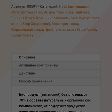
биотоник
с
Артикул:
00591
Категорий:
NEW
,
Био-линия с
фитоэкстрактами,
Фитоэкстрактами
,
Возрастная кожа (Anti Age)
,
250мл
Жирная Кожа
,
Комбинированная кожа
,
Куперозная
кожа (Stop Couperose)
,
Молодая кожа
,
Нормальная кожа
,
Проблемная кожа (Stop Acne)
,
Сухая Кожа
Описание
Активные компоненты
Действие
Способ применения
Биопродукт (веганский) без глютена, от
70% в составе натуральных органических
компонентов, не содержит продуктов
животного происхождения; хорошо