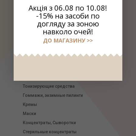
Акція з 06.08 по 10.08!
-15% на засоби по
догляду за зоною
навколо очей!
ДО МАГАЗИНУ >>
РАСПРОДАЖА
ВЫБРАТЬ КОСМЕТИКУ
УХОД ЗА ЛИЦОМ
Линия для губ Сherry lady
Очищающие средства
Тонизирующие средства
Гоммажи, энзимные пилинги
Кремы
Маски
Концентраты, Сыворотки
Стерильные концентраты