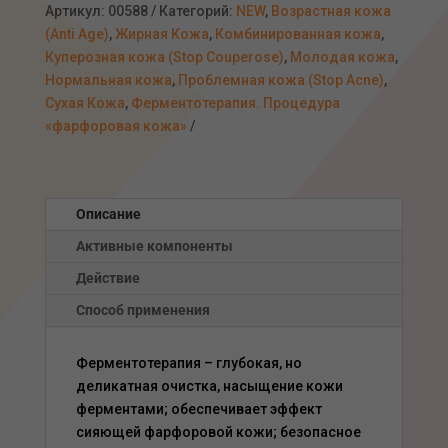
маска
Артикул:
00588
Категорий:
NEW
,
Возрастная кожа
«Фарфоровая
(Anti Age)
,
Жирная Кожа
,
Комбинированная кожа
,
кожа»,
Куперозная кожа (Stop Couperose)
,
Молодая кожа
,
200мл
Нормальная кожа
,
Проблемная кожа (Stop Acne)
,
Сухая Кожа
,
Ферментотерапия. Процедура
«фарфоровая кожа»
Описание
Активные компоненты
Действие
Способ применения
Ферментотерапия – глубокая, но
деликатная очистка, насыщение кожи
ферментами; обеспечивает эффект
сияющей фарфоровой кожи; безопасное