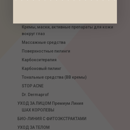
Маски
Концентраты, Сыворотки
Стерильные концентраты
Кремы, маски, активные препараты для кожи
вокруг глаз
Массажные средства
Поверхностные пилинги
Карбокситерапия
Карбоновый пилинг
Тональные средства (ВВ кремы)
STOP ACNE
Dr. Dermaprof
УХОД ЗА ЛИЦОМ Премиум Линия
ШАХ КОРОЛЕВЫ
БИО-ЛИНИЯ С ФИТОЭКСТРАКТАМИ
УХОД ЗА ТЕЛОМ