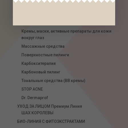
Маски
Концентраты, Сыворотки
Стерильные концентраты
Кремы, маски, активные препараты для кожи
вокруг глаз
Массажные средства
Поверхностные пилинги
Карбокситерапия
Карбоновый пилинг
Тональные средства (ВВ кремы)
STOP ACNE
Dr. Dermaprof
УХОД ЗА ЛИЦОМ Премиум Линия
ШАХ КОРОЛЕВЫ
БИО-ЛИНИЯ С ФИТОЭКСТРАКТАМИ