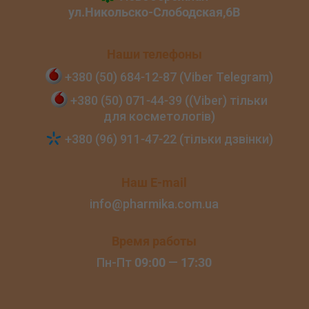
Наши телефоны
+380 (50) 684‑12‑87 (Viber Telegram)
+380 (50) 071‑44‑39 ((Viber) тільки
для косметологів)
+380 (96) 911‑47‑22 (тільки дзвінки)
Наш E-mail
info@pharmika.com.ua
Время работы
Пн-Пт
09:00
—
17:30