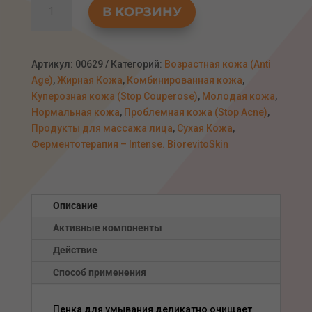
В КОРЗИНУ
товара
Ферментированная
премиум
пенка
Артикул:
00629
Категорий:
Возрастная кожа (Anti
для
Age)
,
Жирная Кожа
,
Комбинированная кожа
,
умывания
Куперозная кожа (Stop Couperose)
,
Молодая кожа
,
с
Нормальная кожа
,
Проблемная кожа (Stop Acne)
,
массажером,
Продукты для массажа лица
,
Сухая Кожа
,
150мл
Ферментотерапия – Intense. BiorevitoSkin
Описание
Активные компоненты
Действие
Способ применения
Пенка для умывания деликатно очищает