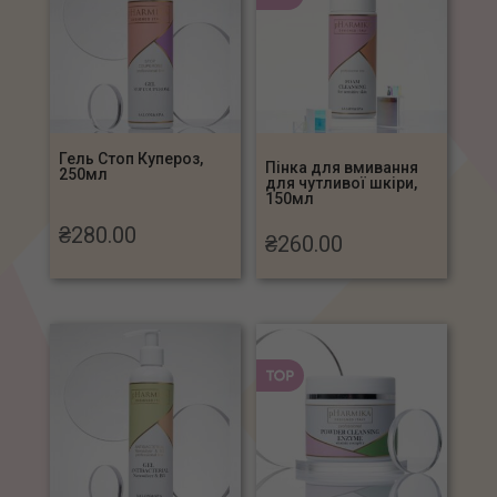
Гель Стоп Купероз,
Пінка для вмивання
250мл
для чутливої шкіри,
150мл
₴
280.00
₴
260.00