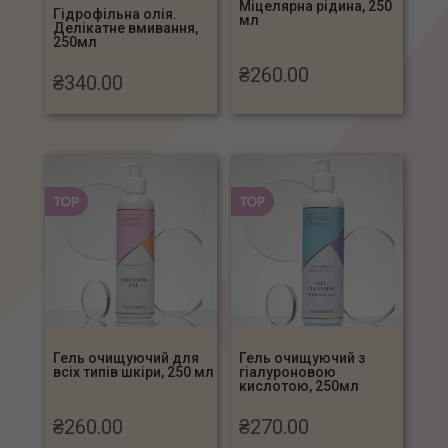
Міцелярна рідина, 250
Гідрофільна олія.
мл
Делікатне вмивання,
250мл
₴
260.00
₴
340.00
Гель очищуючий для
Гель очищуючий з
всіх типів шкіри, 250 мл
гіалуроновою
кислотою, 250мл
₴
260.00
₴
270.00