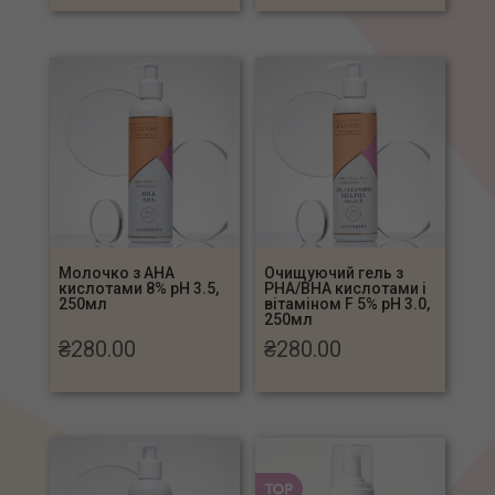
Молочко з АНА
Очищуючий гель з
кислотами 8% рН 3.5,
PHA/BHA кислотами і
250мл
вітаміном F 5% рН 3.0,
250мл
₴
280.00
₴
280.00