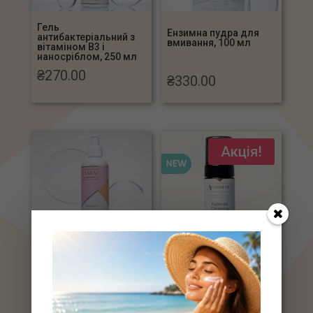
Гель
Ензимна пудра для
антибактеріальний з
вмивання, 100 мл
вітаміном В3 і
наносріблом, 250 мл
₴
270.00
₴
330.00
Акція!
Гель для вмивання з
Шовкова пінка для
активованими
вмивання, 150мл
вугіллям. Детокс і
очищення. 250 мл