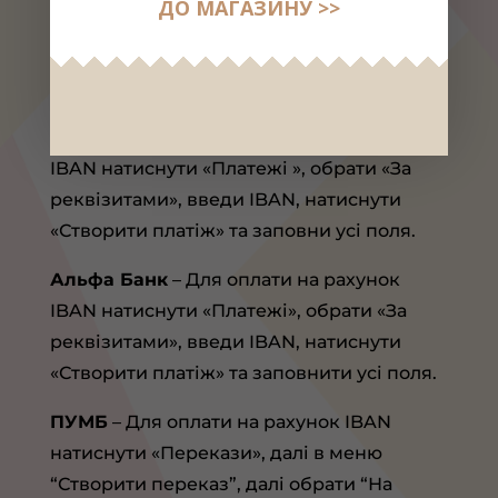
ДО МАГАЗИНУ >>
обрати «Створити шаблон» або «Створити
періодичний платіж» і заповнити усі
поля.
Райфайзен Банк
– Для оплати на рахунок
IBAN натиснути «Платежі », обрати «За
реквізитами», введи IBAN, натиснути
«Створити платіж» та заповни усі поля.
Альфа Банк
– Для оплати на рахунок
IBAN натиснути «Платежі», обрати «За
реквізитами», введи IBAN, натиснути
«Створити платіж» та заповнити усі поля.
ПУМБ
– Для оплати на рахунок IBAN
натиснути «Перекази», далі в меню
“Створити переказ”, далі обрати “На