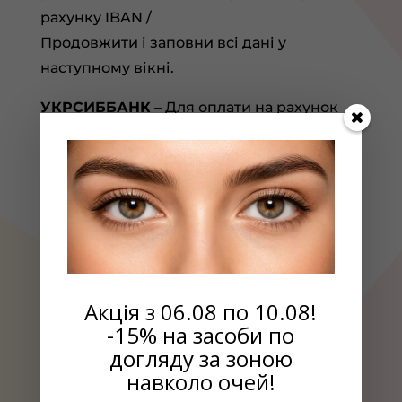
рахунку IBAN /
Продовжити і заповни всі дані у
наступному вікні.
УКРСИББАНК
– Для оплати на рахунок
IBAN обери рахунок, з якого бажаєте
перевести кошти, натиснути «Перевести»
та обрати «На рахунок в іншому банку»,
ввести IBAN отримувача, усі необхідні
дані та суму переказу.
ОЩАДБАНК
– Обрати пункт «Платежі» в
головному меню, натиснути «Платежі на
Акція з 06.08 по 10.08!
довільні реквізити», після чого обрати
-15% на засоби по
«На IBAN з карткового рахунку» або «На
догляду за зоною
IBAN з поточного рахунку», натиснути
навколо очей!
зірочку у правому верхньому куті та