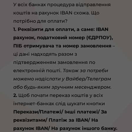
У всіх банках процедура відправлення
коштів на рахунок IBAN схожа. Що
потрібно для оплати?
1. Реквізити для оплати, а саме: IBAN
рахунок, податковий номер (ЄДРПОУ),
ПІБ
отримувача та номер замовлення
–
ці дані надходять разом з
підтвердженням замовлення по
електронній пошті.
Також за потреби
можемо надіслати у Вайбер/Телеграм
або будь-яким зручним месенджером.
2.
Щоб почати переказ коштів у всіх
інтернет-банках слід шукати кнопки
Перекази/
Платежі/ Інші платежі/ За
реквізитами/ Платіж за IBAN/ На
рахунок IBAN/ На рахунок
іншого банку.