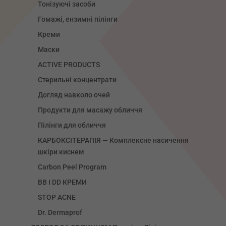
Тонізуючі засоби
Гомажі, ензимні пілінги
Креми
Маски
ACTIVE PRODUCTS
Стерильні концентрати
Догляд навколо очей
Продукти для масажу обличчя
Пілінги для обличчя
КАРБОКСІТЕРАПІЯ — Комплексне насичення
шкіри киснем
Carbon Peel Program
ВВ І DD КРЕМИ
STOP ACNE
Dr. Dermaprof