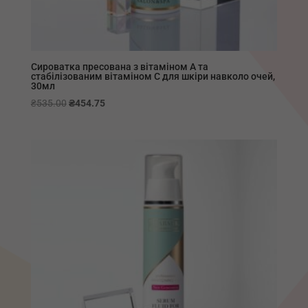
Сироватка пресована з вітаміном А та
стабілізованим вітаміном С для шкіри навколо очей,
30мл
Оригінальна
Поточна
₴
535.00
₴
454.75
ціна:
ціна:
₴535.00.
₴454.75.