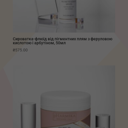
Сироватка-флюїд від пігментних плям з феруловою
кислотою і арбутіном, 50мл
₴
575.00