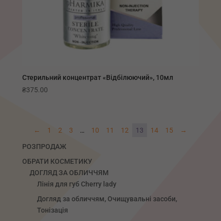
Стерильний концентрат «Відбілюючий», 10мл
₴
375.00
←
1
2
3
…
10
11
12
13
14
15
→
РОЗПРОДАЖ
ОБРАТИ КОСМЕТИКУ
ДОГЛЯД ЗА ОБЛИЧЧЯМ
Лінія для губ Сherry lady
Догляд за обличчям, Очищувальні засоби,
Тонізація