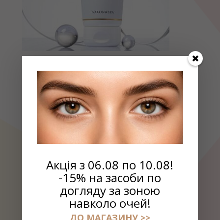
Скраб для обличчя лимонний з ензимами, 200мл
₴
385.00
Акція з 06.08 по 10.08!
-15% на засоби по
догляду за зоною
навколо очей!
ДО МАГАЗИНУ >>