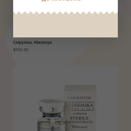
Спіруліна, 90капсул
₴
350.00