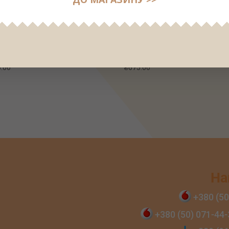
ь для холодного обгортання,
Крем для тіла антицелюлітн
мл
CAPPUCCINO, 500мл
.00
₴
675.00
На
+380 (50
+380 (50) 071‑44‑