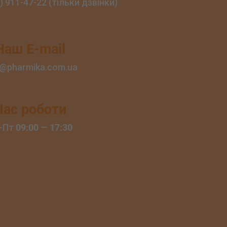
) 911‑47‑22 (тільки дзвінки)
Наш E-mail
o@pharmika.com.ua
Час роботи
-Пт
09:00
—
17:30