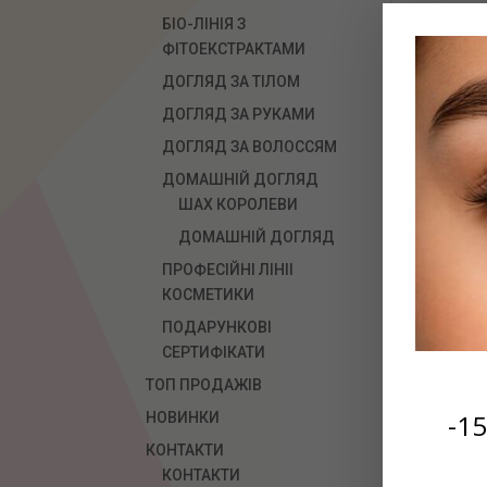
ВІ
БІО-ЛІНІЯ З
ФІТОЕКСТРАКТАМИ
ДОГЛЯД ЗА ТІЛОМ
ДОГЛЯД ЗА РУКАМИ
ДОГЛЯД ЗА ВОЛОССЯМ
ДОМАШНІЙ ДОГЛЯД
ШАХ КОРОЛЕВИ
ДОМАШНІЙ ДОГЛЯД
ПРОФЕСІЙНІ ЛІНІІ
З 
КОСМЕТИКИ
ПОДАРУНКОВІ
СЕРТИФІКАТИ
ТОП ПРОДАЖІВ
-1
НОВИНКИ
КОНТАКТИ
КОНТАКТИ