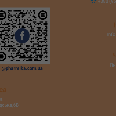
+380 (96
inf
Пн
@pharmika.com.ua
са