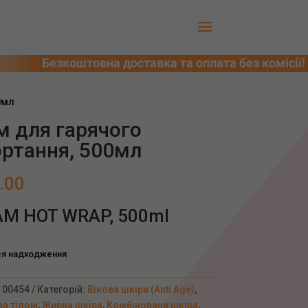
0мл
м для гарячого
ортання, 500мл
.00
M HOT WRAP, 500ml
ся надходження
:
00454
Категорій:
Вікова шкіра (Anti Age)
,
за тілом
,
Жирна шкіра
,
Комбінована шкіра
,