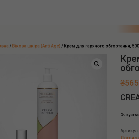
овна
/
Вікова шкіра (Anti Age)
/ Крем для гарячого обгортання, 50
Кре
обг
₴
565
CREA
Очікуєть
Артикул
Догляд 