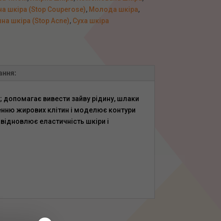
а шкіра (Stop Couperose)
,
Молода шкіра
,
а шкіра (Stop Acne)
,
Суха шкіра
ання:
; допомагає вивести зайву рідину, шлаки
енню жирових клітин і моделює контури
; відновлює еластичність шкіри і