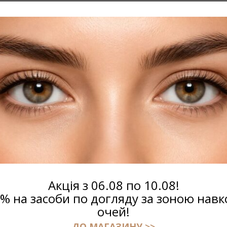
ДГУКИ
Залиште відгук першим…
ЗАЛИШИТИ ВІДГУК
цим препаратом
Акція з 06.08 по 10.08!
5% на засоби по догляду за зоною навк
очей!
ДО МАГАЗИНУ >>