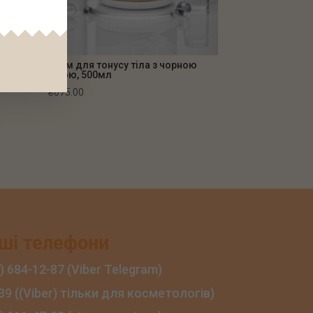
ий
Крем для тонусу тіла з чорною
ікрою, 500мл
₴
675.00
ші телефони
) 684‑12‑87 (Viber Telegram)
39 ((Viber) тільки для косметологів)